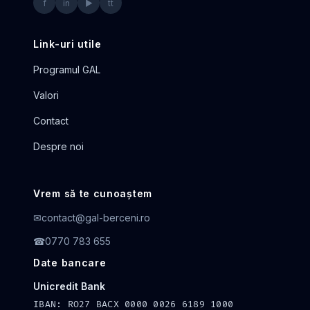
f
in
▶
tt
Link-uri utile
Programul GAL
Valori
Contact
Despre noi
Vrem să te cunoaștem
✉
contact@gal-berceni.ro
☎
0770 783 655
Date bancare
Unicredit Bank
IBAN: RO27 BACX 0000 0026 6189 1000