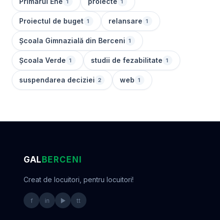
Primarul Ene
proiecte
1
1
Proiectul de buget
relansare
1
1
Școala Gimnazială din Berceni
1
Școala Verde
studii de fezabilitate
1
1
suspendarea deciziei
web
2
1
GAL
BERCENI
Creat de locuitori, pentru locuitori!
f
in
▶
tt